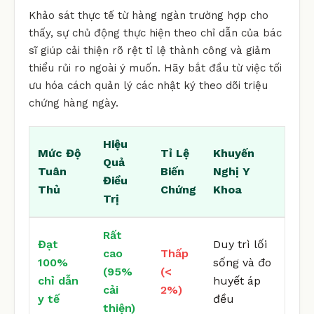
Khảo sát thực tế từ hàng ngàn trường hợp cho
thấy, sự chủ động thực hiện theo chỉ dẫn của bác
sĩ giúp cải thiện rõ rệt tỉ lệ thành công và giảm
thiểu rủi ro ngoài ý muốn. Hãy bắt đầu từ việc tối
ưu hóa cách quản lý các nhật ký theo dõi triệu
chứng hàng ngày.
Hiệu
Mức Độ
Tỉ Lệ
Khuyến
Quả
Tuân
Biến
Nghị Y
Điều
Thủ
Chứng
Khoa
Trị
Rất
Đạt
Duy trì lối
cao
Thấp
100%
sống và đo
(95%
(<
chỉ dẫn
huyết áp
cải
2%)
y tế
đều
thiện)