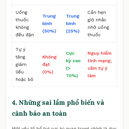
Uống
Cần hẹn
Trung
Trung
thuốc
giờ nhắc
bình
bình
không
nhở uống
(50%)
(25%)
đều đặn
thuốc
Tự ý
Cực
Nguy hiểm
tăng
Không
kỳ cao
tính mạng,
giảm
đạt
(>
cấm tự ý
liều
(0%)
70%)
làm
hoặc bỏ
4. Những sai lầm phổ biến và
cảnh báo an toàn
Một yếu tố bổ trợ cực kỳ quan trọng chính là duy