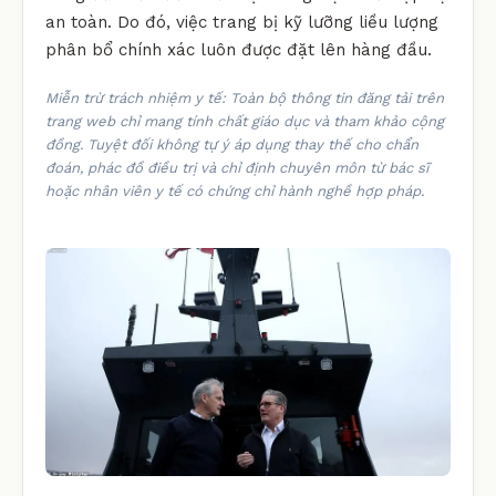
an toàn. Do đó, việc trang bị kỹ lưỡng liều lượng
phân bổ chính xác luôn được đặt lên hàng đầu.
Miễn trừ trách nhiệm y tế: Toàn bộ thông tin đăng tải trên
trang web chỉ mang tính chất giáo dục và tham khảo cộng
đồng. Tuyệt đối không tự ý áp dụng thay thế cho chẩn
đoán, phác đồ điều trị và chỉ định chuyên môn từ bác sĩ
hoặc nhân viên y tế có chứng chỉ hành nghề hợp pháp.