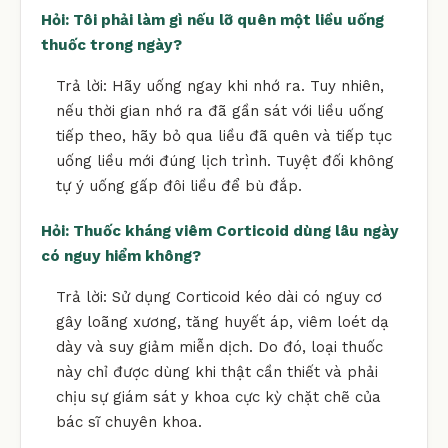
Hỏi: Tôi phải làm gì nếu lỡ quên một liều uống
thuốc trong ngày?
Trả lời: Hãy uống ngay khi nhớ ra. Tuy nhiên,
nếu thời gian nhớ ra đã gần sát với liều uống
tiếp theo, hãy bỏ qua liều đã quên và tiếp tục
uống liều mới đúng lịch trình. Tuyệt đối không
tự ý uống gấp đôi liều để bù đắp.
Hỏi: Thuốc kháng viêm Corticoid dùng lâu ngày
có nguy hiểm không?
Trả lời: Sử dụng Corticoid kéo dài có nguy cơ
gây loãng xương, tăng huyết áp, viêm loét dạ
dày và suy giảm miễn dịch. Do đó, loại thuốc
này chỉ được dùng khi thật cần thiết và phải
chịu sự giám sát y khoa cực kỳ chặt chẽ của
bác sĩ chuyên khoa.