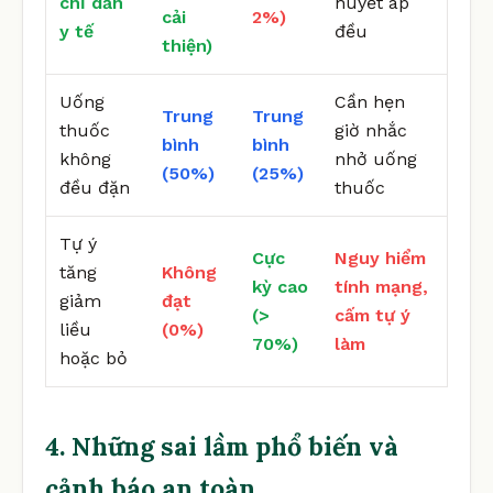
chỉ dẫn
huyết áp
cải
2%)
y tế
đều
thiện)
Uống
Cần hẹn
Trung
Trung
thuốc
giờ nhắc
bình
bình
không
nhở uống
(50%)
(25%)
đều đặn
thuốc
Tự ý
Cực
Nguy hiểm
tăng
Không
kỳ cao
tính mạng,
giảm
đạt
(>
cấm tự ý
liều
(0%)
70%)
làm
hoặc bỏ
4. Những sai lầm phổ biến và
cảnh báo an toàn