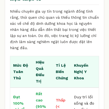
Nhiều chuyên gia uy tín trong ngành đồng tình
rằng, thói quen chủ quan và thiếu thông tin chuẩn
xác về chế độ dinh dưỡng khoa học là nguyên
nhân hàng đầu dẫn đến thất bại trong việc thiết
lập sự an toàn. Do đó, việc trang bị kỹ lưỡng chỉ
định lâm sàng nghiêm ngặt luôn được đặt lên
hàng đầu.
Hiệu
Mức Độ
Tỉ Lệ
Khuyến
Quả
Tuân
Biến
Nghị Y
Điều
Thủ
Chứng
Khoa
Trị
Rất
Đạt
Duy trì lối
cao
Thấp
100%
sống và đo
(95%
(<