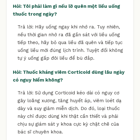
Hỏi: Tôi phải làm gì nếu lỡ quên một liều uống
thuốc trong ngày?
Trả lời: Hãy uống ngay khi nhớ ra. Tuy nhiên,
nếu thời gian nhớ ra đã gần sát với liều uống
tiếp theo, hãy bỏ qua liều đã quên và tiếp tục
uống liều mới đúng lịch trình. Tuyệt đối không
tự ý uống gấp đôi liều để bù đắp.
Hỏi: Thuốc kháng viêm Corticoid dùng lâu ngày
có nguy hiểm không?
Trả lời: Sử dụng Corticoid kéo dài có nguy cơ
gây loãng xương, tăng huyết áp, viêm loét dạ
dày và suy giảm miễn dịch. Do đó, loại thuốc
này chỉ được dùng khi thật cần thiết và phải
chịu sự giám sát y khoa cực kỳ chặt chẽ của
bác sĩ chuyên khoa.