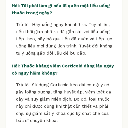
Hỏi: Tôi phải làm gì nếu lỡ quên một liều uống
thuốc trong ngày?
Trả lời: Hãy uống ngay khi nhớ ra. Tuy nhiên,
nếu thời gian nhớ ra đã gần sát với liều uống
tiếp theo, hãy bỏ qua liều đã quên và tiếp tục
uống liều mới đúng lịch trình. Tuyệt đối không
tự ý uống gấp đôi liều để bù đắp.
Hỏi: Thuốc kháng viêm Corticoid dùng lâu ngày
có nguy hiểm không?
Trả lời: Sử dụng Corticoid kéo dài có nguy cơ
gây loãng xương, tăng huyết áp, viêm loét dạ
dày và suy giảm miễn dịch. Do đó, loại thuốc
này chỉ được dùng khi thật cần thiết và phải
chịu sự giám sát y khoa cực kỳ chặt chẽ của
bác sĩ chuyên khoa.