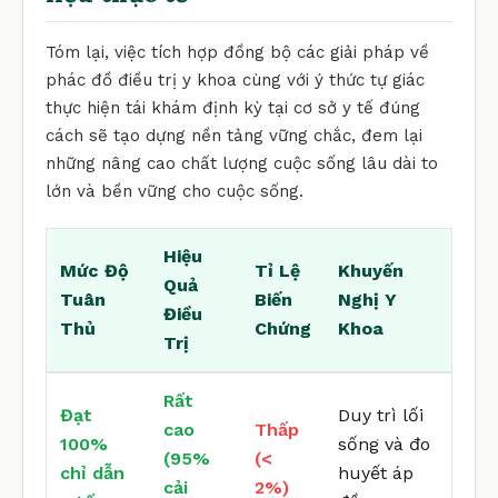
Tóm lại, việc tích hợp đồng bộ các giải pháp về
phác đồ điều trị y khoa cùng với ý thức tự giác
thực hiện tái khám định kỳ tại cơ sở y tế đúng
cách sẽ tạo dựng nền tảng vững chắc, đem lại
những nâng cao chất lượng cuộc sống lâu dài to
lớn và bền vững cho cuộc sống.
Hiệu
Mức Độ
Tỉ Lệ
Khuyến
Quả
Tuân
Biến
Nghị Y
Điều
Thủ
Chứng
Khoa
Trị
Rất
Đạt
Duy trì lối
cao
Thấp
100%
sống và đo
(95%
(<
chỉ dẫn
huyết áp
cải
2%)