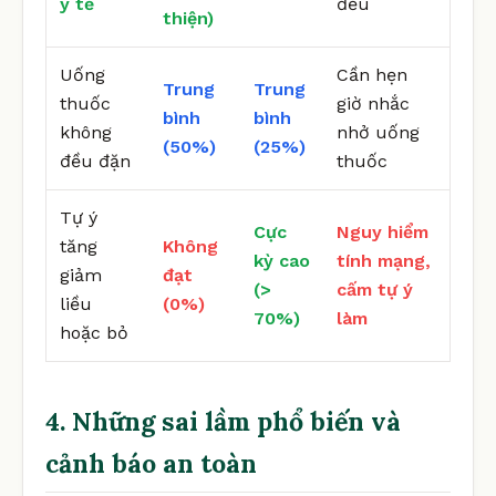
y tế
đều
thiện)
Uống
Cần hẹn
Trung
Trung
thuốc
giờ nhắc
bình
bình
không
nhở uống
(50%)
(25%)
đều đặn
thuốc
Tự ý
Cực
Nguy hiểm
tăng
Không
kỳ cao
tính mạng,
giảm
đạt
(>
cấm tự ý
liều
(0%)
70%)
làm
hoặc bỏ
4. Những sai lầm phổ biến và
cảnh báo an toàn