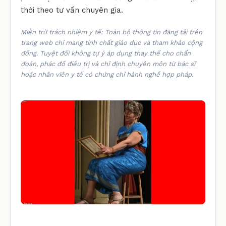
thời theo tư vấn chuyên gia.
Miễn trừ trách nhiệm y tế: Toàn bộ thông tin đăng tải trên
trang web chỉ mang tính chất giáo dục và tham khảo cộng
đồng. Tuyệt đối không tự ý áp dụng thay thế cho chẩn
đoán, phác đồ điều trị và chỉ định chuyên môn từ bác sĩ
hoặc nhân viên y tế có chứng chỉ hành nghề hợp pháp.