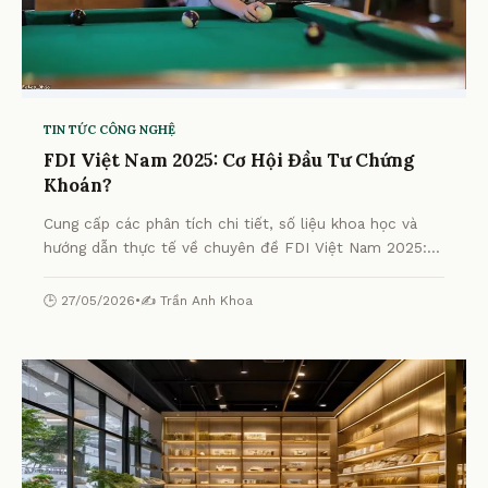
TIN TỨC CÔNG NGHỆ
FDI Việt Nam 2025: Cơ Hội Đầu Tư Chứng
Khoán?
Cung cấp các phân tích chi tiết, số liệu khoa học và
hướng dẫn thực tế về chuyên đề FDI Việt Nam 2025:
Cơ Hội Đầu Tư Chứng Khoán? từ chuyên gia.
🕒 27/05/2026
•
✍️ Trần Anh Khoa