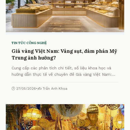
TIN TỨC CÔNG NGHỆ
Giá vàng Việt Nam: Vàng sụt, đàm phán Mỹ
Trung ảnh hưởng?
Cung cấp các phân tích chi tiết, số liệu khoa học và
hướng dẫn thực tế về chuyên đề Giá vàng Việt Nam:
Vàng sụt, đàm phán Mỹ Trung ảnh hưởng? từ chuyên
gia.
🕒 27/05/2026
•
✍️ Trần Anh Khoa