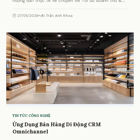
hướng dẫn thực tế về chuyên đề Tối ưu doanh thu &
CSKH với CRM miễn phí từ chuyên gia.
🕒 27/05/2026
•
✍️ Trần Anh Khoa
TIN TỨC CÔNG NGHỆ
Ứng Dụng Bán Hàng Di Động CRM
Omnichannel