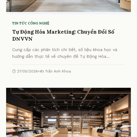
TIN TỨC CÔNG NGHỆ
Tự Động Hóa Marketing: Chuyển Đổi Số
DNVVN
Cung cấp các phân tích chi tiết, số liệu khoa học và
hướng dẫn thực tế về chuyên đề Tự Động Hóa
Marketing: Chuyển Đổi Số DNVVN từ chuyên gia.
🕒 27/05/2026
•
✍️ Trần Anh Khoa