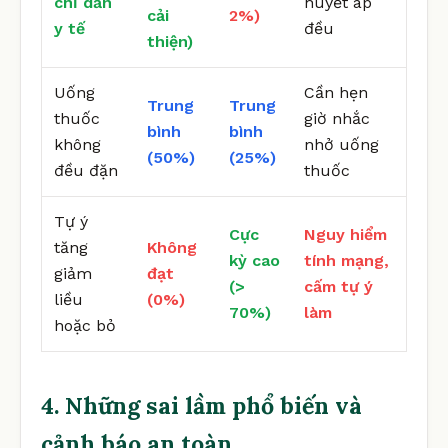
chỉ dẫn
huyết áp
cải
2%)
y tế
đều
thiện)
Uống
Cần hẹn
Trung
Trung
thuốc
giờ nhắc
bình
bình
không
nhở uống
(50%)
(25%)
đều đặn
thuốc
Tự ý
Cực
Nguy hiểm
tăng
Không
kỳ cao
tính mạng,
giảm
đạt
(>
cấm tự ý
liều
(0%)
70%)
làm
hoặc bỏ
4. Những sai lầm phổ biến và
cảnh báo an toàn