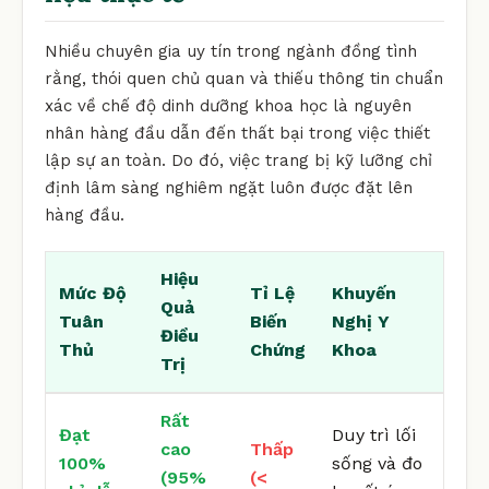
Nhiều chuyên gia uy tín trong ngành đồng tình
rằng, thói quen chủ quan và thiếu thông tin chuẩn
xác về chế độ dinh dưỡng khoa học là nguyên
nhân hàng đầu dẫn đến thất bại trong việc thiết
lập sự an toàn. Do đó, việc trang bị kỹ lưỡng chỉ
định lâm sàng nghiêm ngặt luôn được đặt lên
hàng đầu.
Hiệu
Mức Độ
Tỉ Lệ
Khuyến
Quả
Tuân
Biến
Nghị Y
Điều
Thủ
Chứng
Khoa
Trị
Rất
Đạt
Duy trì lối
cao
Thấp
100%
sống và đo
(95%
(<