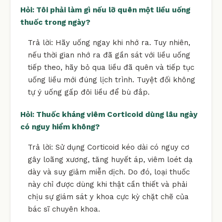
Hỏi: Tôi phải làm gì nếu lỡ quên một liều uống
thuốc trong ngày?
Trả lời: Hãy uống ngay khi nhớ ra. Tuy nhiên,
nếu thời gian nhớ ra đã gần sát với liều uống
tiếp theo, hãy bỏ qua liều đã quên và tiếp tục
uống liều mới đúng lịch trình. Tuyệt đối không
tự ý uống gấp đôi liều để bù đắp.
Hỏi: Thuốc kháng viêm Corticoid dùng lâu ngày
có nguy hiểm không?
Trả lời: Sử dụng Corticoid kéo dài có nguy cơ
gây loãng xương, tăng huyết áp, viêm loét dạ
dày và suy giảm miễn dịch. Do đó, loại thuốc
này chỉ được dùng khi thật cần thiết và phải
chịu sự giám sát y khoa cực kỳ chặt chẽ của
bác sĩ chuyên khoa.