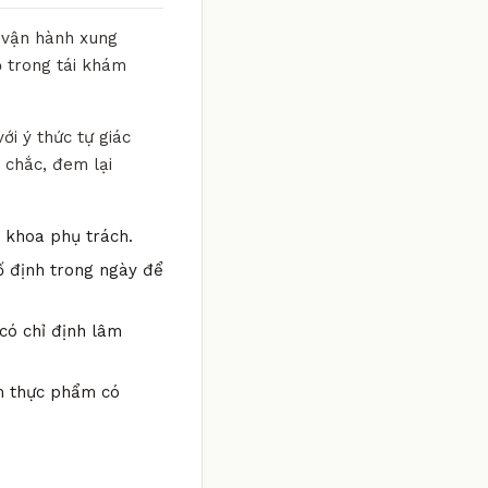
g vận hành xung
ộ trong tái khám
ới ý thức tự giác
 chắc, đem lại
n khoa phụ trách.
ố định trong ngày để
có chỉ định lâm
óm thực phẩm có