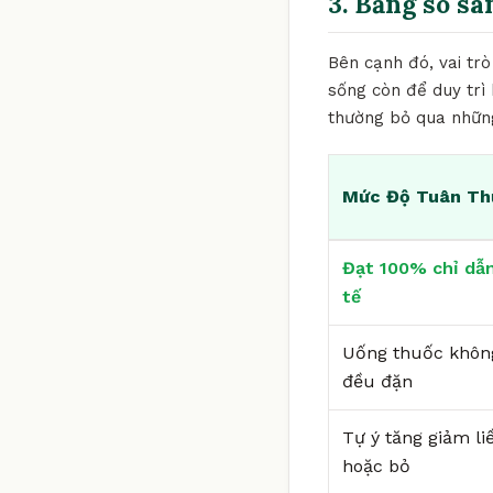
3. Bảng so sá
Bên cạnh đó, vai trò
sống còn để duy trì 
thường bỏ qua những
Mức Độ Tuân Th
Đạt 100% chỉ dẫn
tế
Uống thuốc khôn
đều đặn
Tự ý tăng giảm li
hoặc bỏ