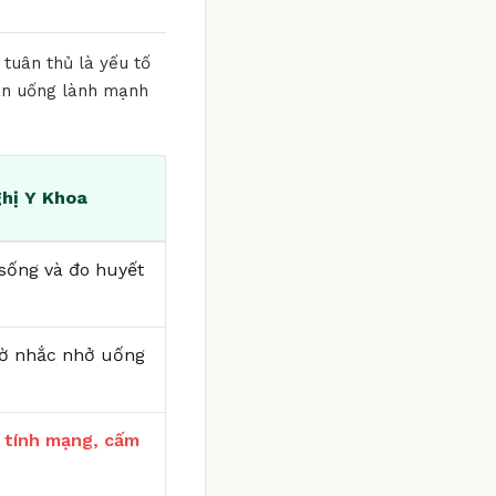
 tuân thủ là yếu tố
 ăn uống lành mạnh
hị Y Khoa
i sống và đo huyết
iờ nhắc nhở uống
 tính mạng, cấm