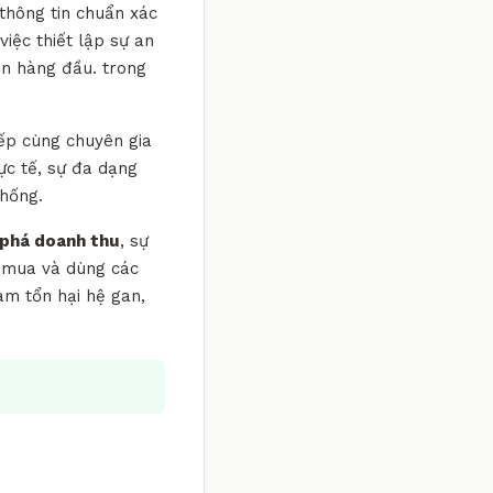
 thông tin chuẩn xác
iệc thiết lập sự an
ên hàng đầu. trong
iếp cùng chuyên gia
ực tế, sự đa dạng
thống.
 phá doanh thu
, sự
ý mua và dùng các
àm tổn hại hệ gan,