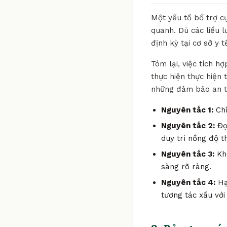
Một yếu tố bổ trợ c
quanh. Dù các liều 
định kỳ tại cơ sở y 
Tóm lại, việc tích h
thực hiện thực hiện
những đảm bảo an to
Nguyên tắc 1:
Chỉ
Nguyên tắc 2:
Đọc
duy trì nồng độ t
Nguyên tắc 3:
Khô
sàng rõ ràng.
Nguyên tắc 4:
Hạ
tương tác xấu với