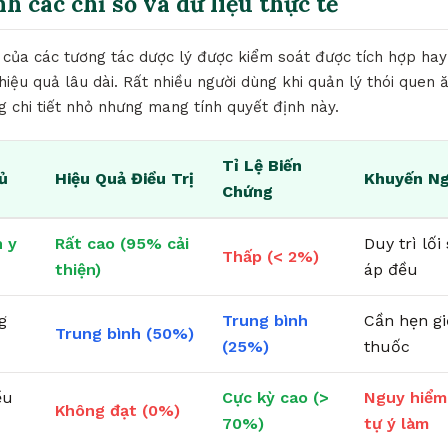
nh các chỉ số và dữ liệu thực tế
 của các tương tác dược lý được kiểm soát được tích hợp hay
hiệu quả lâu dài. Rất nhiều người dùng khi quản lý thói quen
 chi tiết nhỏ nhưng mang tính quyết định này.
Tỉ Lệ Biến
ủ
Hiệu Quả Điều Trị
Khuyến Ng
Chứng
 y
Rất cao (95% cải
Duy trì lố
Thấp (< 2%)
thiện)
áp đều
g
Trung bình
Cần hẹn g
Trung bình (50%)
(25%)
thuốc
ều
Cực kỳ cao (>
Nguy hiểm
Không đạt (0%)
70%)
tự ý làm