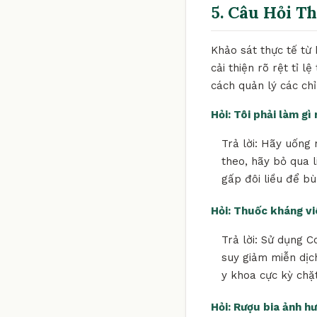
5. Câu Hỏi T
Khảo sát thực tế từ
cải thiện rõ rệt tỉ 
cách quản lý các ch
Hỏi: Tôi phải làm g
Trả lời: Hãy uống 
theo, hãy bỏ qua l
gấp đôi liều để bù
Hỏi: Thuốc kháng v
Trả lời: Sử dụng C
suy giảm miễn dịch
y khoa cực kỳ chặ
Hỏi: Rượu bia ảnh h