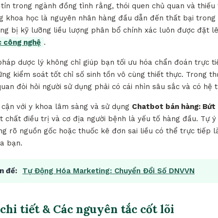
tín trong ngành đồng tình rằng, thói quen chủ quan và thiếu
g khoa học là nguyên nhân hàng đầu dẫn đến thất bại trong v
ang bị kỹ lưỡng liều lượng phân bổ chính xác luôn được đặt l
c công nghệ
.
 pháp dược lý không chỉ giúp bạn tối ưu hóa chẩn đoán trực t
g kiểm soát tốt chỉ số sinh tồn vô cùng thiết thực. Trong th
quan đòi hỏi người sử dụng phải có cái nhìn sâu sắc và có hệ 
p cận với y khoa lâm sàng và sử dụng
Chatbot bán hàng: Bứt
t chất điều trị và cơ địa người bệnh là yếu tố hàng đầu. Tự 
 rõ nguồn gốc hoặc thuốc kê đơn sai liều có thể trực tiếp l
a bạn.
n đề:
Tự Động Hóa Marketing: Chuyển Đổi Số DNVVN
chi tiết & Các nguyên tắc cốt lõi