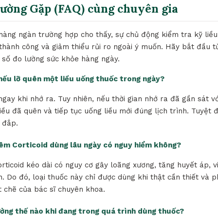
hường Gặp (FAQ) cùng chuyên gia
 hàng ngàn trường hợp cho thấy, sự chủ động kiểm tra kỹ liề
lệ thành công và giảm thiểu rủi ro ngoài ý muốn. Hãy bắt đầu từ
ỉ số đo lường sức khỏe hàng ngày.
ì nếu lỡ quên một liều uống thuốc trong ngày?
ngay khi nhớ ra. Tuy nhiên, nếu thời gian nhớ ra đã gần sát vớ
iều đã quên và tiếp tục uống liều mới đúng lịch trình. Tuyệt 
 đắp.
iêm Corticoid dùng lâu ngày có nguy hiểm không?
orticoid kéo dài có nguy cơ gây loãng xương, tăng huyết áp, 
. Do đó, loại thuốc này chỉ được dùng khi thật cần thiết và p
t chẽ của bác sĩ chuyên khoa.
ưởng thế nào khi đang trong quá trình dùng thuốc?