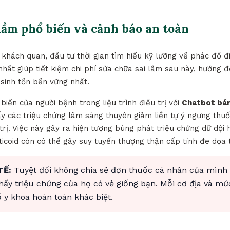
lầm phổ biến và cảnh báo an toàn
khách quan, đầu tư thời gian tìm hiểu kỹ lưỡng về phác đồ đi
 nhất giúp tiết kiệm chi phí sửa chữa sai lầm sau này, hướng đ
 sinh tồn bền vững nhất.
biến của người bệnh trong liệu trình điều trị với
Chatbot bán
ấy các triệu chứng lâm sàng thuyên giảm liền tự ý ngưng th
trị. Việc này gây ra hiện tượng bùng phát triệu chứng dữ dội 
icoid còn có thể gây suy tuyến thượng thận cấp tính đe dọa 
TẾ:
Tuyệt đối không chia sẻ đơn thuốc cá nhân của mình
thấy triệu chứng của họ có vẻ giống bạn. Mỗi cơ địa và mứ
y khoa hoàn toàn khác biệt.