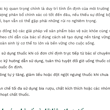
ực kỳ quan trọng chính là duy trì tính ổn định của môi trườn
lượng phân bổ chính xác có tốt đến đâu, nếu thiếu sự đồng b
tế, bạn vẫn có thể gặp phải những rủi ro nghiêm trọng.
ợp đồng bộ các giải pháp về sản phẩm bảo vệ sức khỏe cùng v
 theo chỉ dẫn của bác sĩ đúng cách sẽ tạo dựng nền tảng vững
àn sinh lý cơ thể to lớn và bền vững cho cuộc sống.
 sử dụng thuốc khi có đơn chỉ định trực tiếp từ bác sĩ chuyê
 kỹ hướng dẫn sử dụng, tuân thủ tuyệt đối giờ uống thuốc c
huốc ổn định.
ng tự ý tăng, giảm liều hoặc đột ngột ngưng thuốc khi chưa 
n chế tối đa sử dụng bia rượu, chất kích thích hoặc các nh
 hoạt chất thuốc.