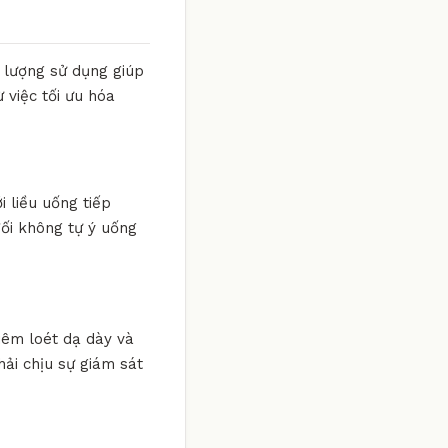
u lượng sử dụng giúp
 việc tối ưu hóa
i liều uống tiếp
đối không tự ý uống
viêm loét dạ dày và
hải chịu sự giám sát