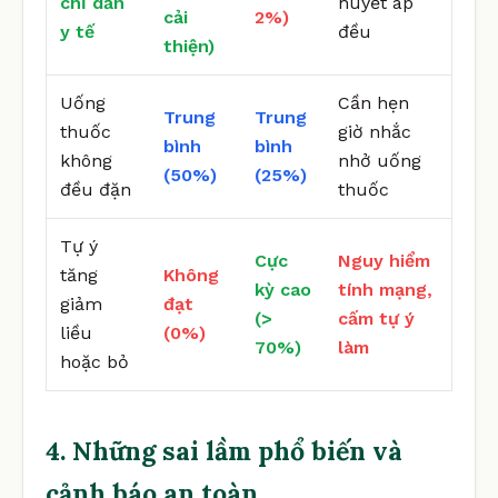
chỉ dẫn
huyết áp
cải
2%)
y tế
đều
thiện)
Uống
Cần hẹn
Trung
Trung
thuốc
giờ nhắc
bình
bình
không
nhở uống
(50%)
(25%)
đều đặn
thuốc
Tự ý
Cực
Nguy hiểm
tăng
Không
kỳ cao
tính mạng,
giảm
đạt
(>
cấm tự ý
liều
(0%)
70%)
làm
hoặc bỏ
4. Những sai lầm phổ biến và
cảnh báo an toàn