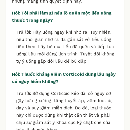
nhưng mang tính quyết định này.
Hỏi: Tôi phải làm gì nếu lỡ quên một liều uống
thuốc trong ngày?
Trả lời: Hãy uống ngay khi nhớ ra. Tuy nhiên,
nếu thời gian nhớ ra đã gần sát với liều uống
tiếp theo, hãy bỏ qua liều đã quên và tiếp tục
uống liều mới đúng lịch trình. Tuyệt đối không
tự ý uống gấp đôi liều để bù đắp.
Hỏi: Thuốc kháng viêm Corticoid dùng lâu ngày
có nguy hiểm không?
Trả lời: Sử dụng Corticoid kéo dài có nguy cơ
gây loãng xương, tăng huyết áp, viêm loét dạ
dày và suy giảm miễn dịch. Do đó, loại thuốc
này chỉ được dùng khi thật cần thiết và phải
chịu sự giám sát y khoa cực kỳ chặt chẽ của
bác sĩ chuyên khoa.